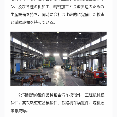
ン、及び各種の粗加工、精密加工と金型製造のための
生産設備を持ち、同時に会社は比較的に完備した検査
と試験設備を持っている。
公司制造的锻件品种包含汽车模锻件，工程机械模
锻件，高铁轨道道岔模锻件、铁路机车模锻件、煤机履
带总成等。