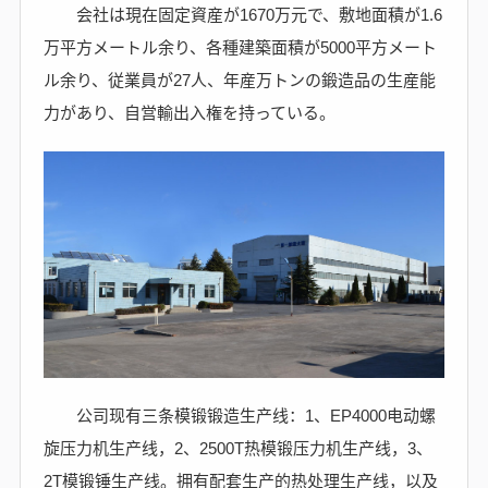
会社は現在固定資産が1670万元で、敷地面積が1.6
万平方メートル余り、各種建築面積が5000平方メート
ル余り、従業員が27人、年産万トンの鍛造品の生産能
力があり、自営輸出入権を持っている。
公司现有三条模锻锻造生产线：1、EP4000电动螺
旋压力机生产线，2、2500T热模锻压力机生产线，3、
2T模锻锤生产线。拥有配套生产的热处理生产线，以及